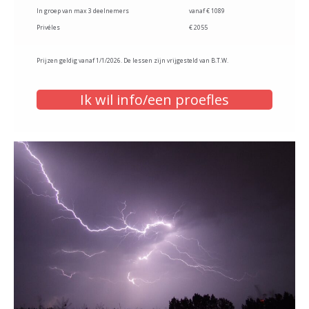
In groep van max 3 deelnemers
vanaf € 1089
Privéles
€ 2055
Prijzen geldig vanaf 1/1/2026. De lessen zijn vrijgesteld van B.T.W.
Ik wil info/een proefles