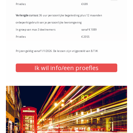
Privéles
€ 699
Verlengde cursus:
36 uur persoonlijke begeleiding plus 12 maanden
onbeperkt gebruik van je persoonlijke leeromgeving
In groep van max 3 deelnemers
vanaf € 1089
Privéles
€ 2055
Prijzen geldig vanaf 1/1/2026. De lessen zijn vrijgesteld van B.T.W.
Ik wil info/een proefles