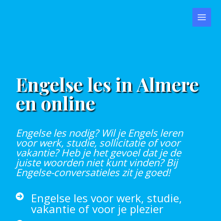
Ga
naar
Main
de
Menu
inhoud
Engelse les in Almere
en online
Engelse les nodig? Wil je Engels leren
voor werk, studie, sollicitatie of voor
vakantie?
Heb je het gevoel dat je de
juiste woorden niet kunt vinden?
Bij
Engelse-conversatieles zit je goed!
Engelse les voor werk, studie,
vakantie of voor je plezier