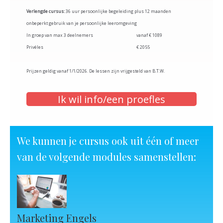
Verlengde cursus:
36 uur persoonlijke begeleiding plus 12 maanden
onbeperkt gebruik van je persoonlijke leeromgeving
In groep van max 3 deelnemers
vanaf € 1089
Privéles
€ 2055
Prijzen geldig vanaf 1/1/2026. De lessen zijn vrijgesteld van B.T.W.
Ik wil info/een proefles
We kunnen je cursus ook uit één of meer
van de volgende modules samenstellen:
Marketing Engels