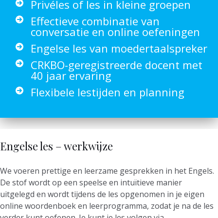
Privéles of les in kleine groepen
Effectieve combinatie van
conversatie en online oefeningen
Engelse les van moedertaalspreker
CRKBO-geregistreerde docent met
40 jaar ervaring
Flexibele lestijden en planning
Engelse les – werkwijze
We voeren prettige en leerzame gesprekken in het Engels.
De stof wordt op een speelse en intuïtieve manier
uitgelegd en wordt tijdens de les opgenomen in je eigen
online woordenboek en leerprogramma, zodat je na de les
verder kunt oefenen. Je kunt je les volgen via